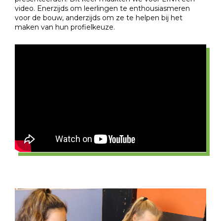
video. Enerzijds om leerlingen te enthousiasmeren
voor de bouw, anderzijds om ze te helpen bij het
maken van hun profielkeuze.