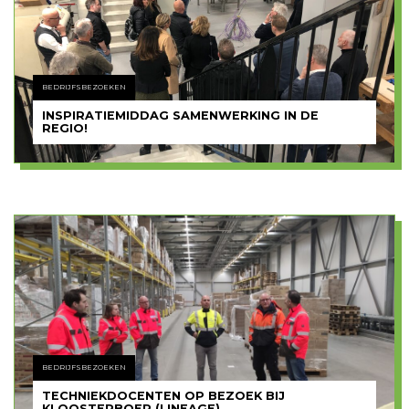
BEDRIJFSBEZOEKEN
INSPIRATIEMIDDAG SAMENWERKING IN DE
REGIO!
BEDRIJFSBEZOEKEN
TECHNIEKDOCENTEN OP BEZOEK BIJ
KLOOSTERBOER (LINEAGE)