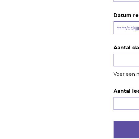
Datum re
MM
slash
DD
Aantal d
slash
JJJJ
Voer een 
Aantal le