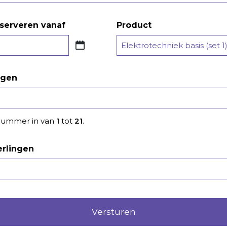
serveren vanaf
Product
agen
nummer in van
1
tot
21
.
erlingen