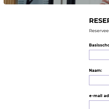
RESE
Reserveer
Basissch
Naam:
e-mail ad